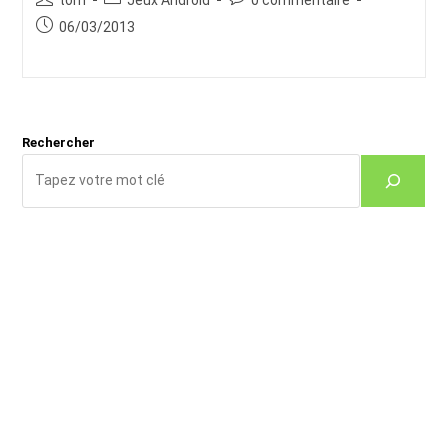
de
category:
de
Publication
06/03/2013
la
la
publiée :
publication :
publication :
Rechercher