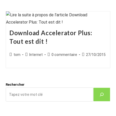
Download Accelerator Plus:
Tout est dit !
Auteur/autrice
Post
Commentaires
Publication
tom
Internet
0 commentaire
27/10/2015
de
category:
de
publiée :
la
la
publication :
publication :
Rechercher