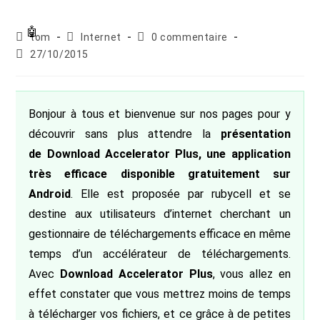
Auteur/autrice
Post
Commentaires
tom
Internet
0 commentaire
de
category:
de
Publication
27/10/2015
la
la
publiée :
publication :
publication :
Bonjour à tous et bienvenue sur nos pages pour y
découvrir sans plus attendre la
présentation
de Download Accelerator Plus, une application
très efficace disponible gratuitement sur
Android
. Elle est proposée par rubycell et se
destine aux utilisateurs d’internet cherchant un
gestionnaire de téléchargements efficace en même
temps d’un accélérateur de téléchargements.
Avec
Download Accelerator Plus
, vous allez en
effet constater que vous mettrez moins de temps
à télécharger vos fichiers, et ce grâce à de petites