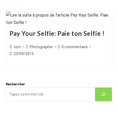
Pay Your Selfie: Paie ton Selfie !
Auteur/autrice
Post
Commentaires
tom
Photographie
0 commentaire
de
category:
de
Publication
23/09/2015
la
la
publiée :
publication :
publication :
Rechercher