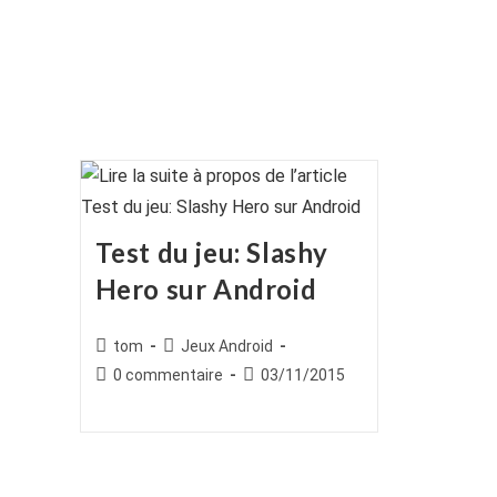
Test du jeu: Slashy
Hero sur Android
Auteur/autrice
Post
tom
Jeux Android
de
category:
Commentaires
Publication
0 commentaire
03/11/2015
la
de
publiée :
publication :
la
publication :