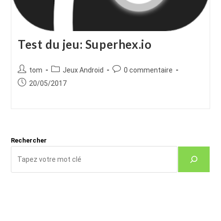
Test du jeu: Superhex.io
Auteur/autrice
Post
Commentaires
tom
Jeux Android
0 commentaire
de
category:
de
Publication
20/05/2017
la
la
publiée :
publication :
publication :
Rechercher