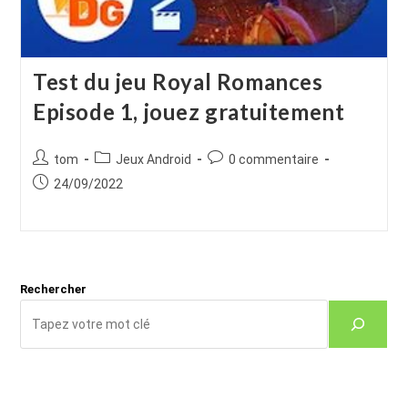
Test du jeu Royal Romances
Episode 1, jouez gratuitement
Auteur/autrice
Post
Commentaires
tom
Jeux Android
0 commentaire
de
category:
de
Publication
24/09/2022
la
la
publiée :
publication :
publication :
Rechercher