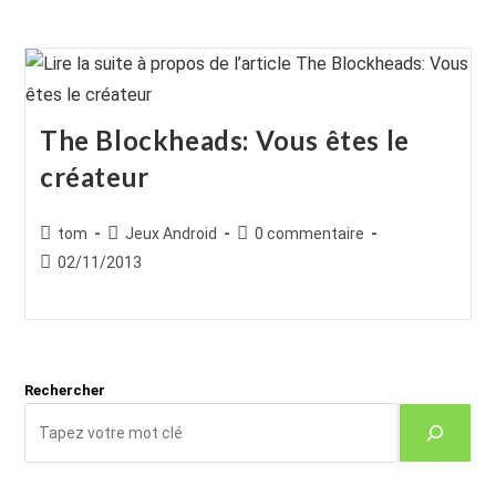
The Blockheads: Vous êtes le
créateur
Auteur/autrice
Post
Commentaires
tom
Jeux Android
0 commentaire
de
category:
de
Publication
02/11/2013
la
la
publiée :
publication :
publication :
Rechercher