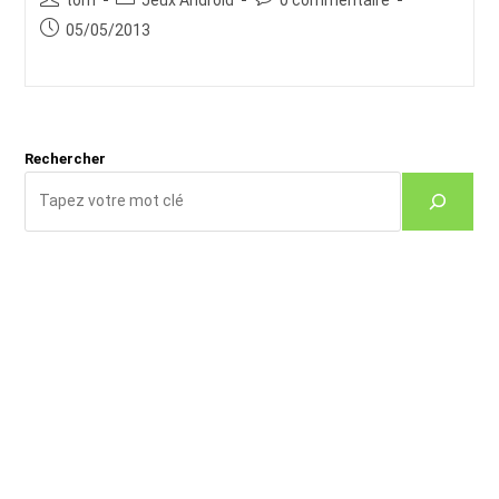
de
category:
de
Publication
05/05/2013
la
la
publiée :
publication :
publication :
Rechercher