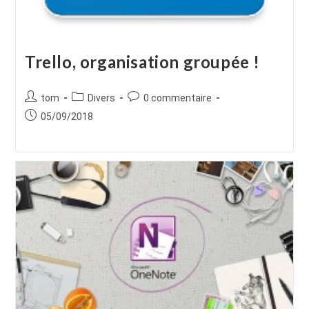
Trello, organisation groupée !
Auteur/autrice
Post
Commentaires
tom
Divers
0 commentaire
de
category:
de
Publication
05/09/2018
la
la
publiée :
publication :
publication :