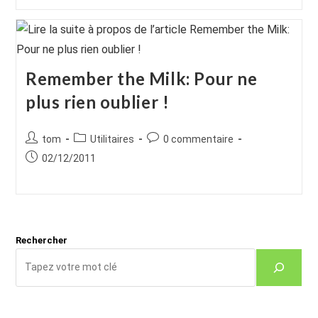
Remember the Milk: Pour ne
plus rien oublier !
Auteur/autrice
Post
Commentaires
tom
Utilitaires
0 commentaire
de
category:
de
Publication
02/12/2011
la
la
publiée :
publication :
publication :
Rechercher