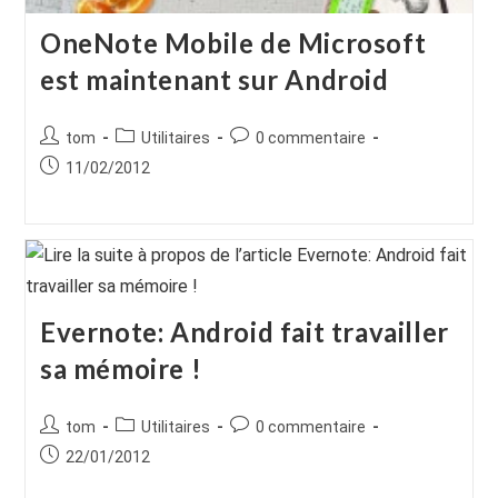
OneNote Mobile de Microsoft
est maintenant sur Android
Auteur/autrice
Post
Commentaires
tom
Utilitaires
0 commentaire
de
category:
de
Publication
11/02/2012
la
la
publiée :
publication :
publication :
Evernote: Android fait travailler
sa mémoire !
Auteur/autrice
Post
Commentaires
tom
Utilitaires
0 commentaire
de
category:
de
Publication
22/01/2012
la
la
publiée :
publication :
publication :