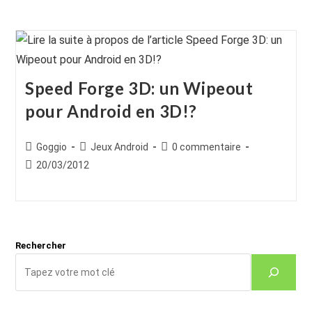
Speed Forge 3D: un Wipeout
pour Android en 3D!?
Auteur/autrice
Post
Commentaires
Goggio
Jeux Android
0 commentaire
de
category:
de
Publication
20/03/2012
la
la
publiée :
publication :
publication :
Rechercher