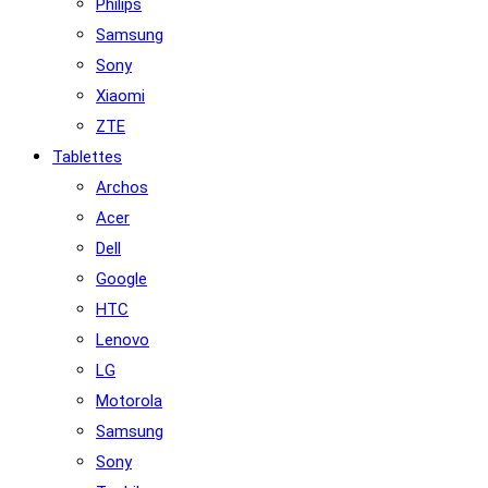
Philips
Samsung
Sony
Xiaomi
ZTE
Tablettes
Archos
Acer
Dell
Google
HTC
Lenovo
LG
Motorola
Samsung
Sony