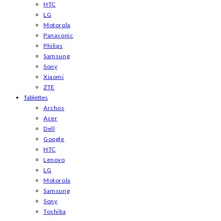
HTC
LG
Motorola
Panasonic
Philips
Samsung
Sony
Xiaomi
ZTE
Tablettes
Archos
Acer
Dell
Google
HTC
Lenovo
LG
Motorola
Samsung
Sony
Toshiba