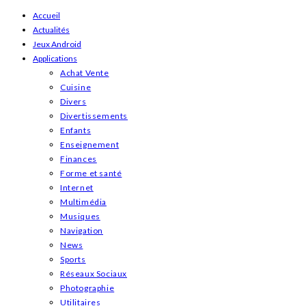
Skip
Accueil
Actualités
to
Jeux Android
content
Applications
Achat Vente
Cuisine
Divers
Divertissements
Enfants
Enseignement
Finances
Forme et santé
Internet
Multimédia
Musiques
Navigation
News
Sports
Réseaux Sociaux
Photographie
Utilitaires