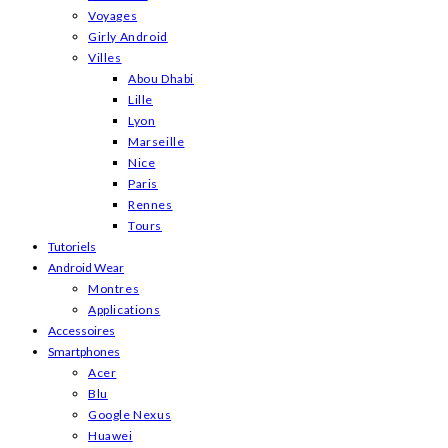
Voyages
Girly Android
Villes
Abou Dhabi
Lille
Lyon
Marseille
Nice
Paris
Rennes
Tours
Tutoriels
Android Wear
Montres
Applications
Accessoires
Smartphones
Acer
Blu
Google Nexus
Huawei