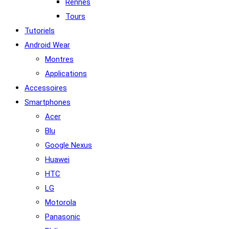
Rennes
Tours
Tutoriels
Android Wear
Montres
Applications
Accessoires
Smartphones
Acer
Blu
Google Nexus
Huawei
HTC
LG
Motorola
Panasonic