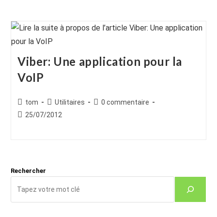
Viber: Une application pour la
VoIP
Auteur/autrice
Post
Commentaires
tom
Utilitaires
0 commentaire
de
category:
de
Publication
25/07/2012
la
la
publiée :
publication :
publication :
Rechercher