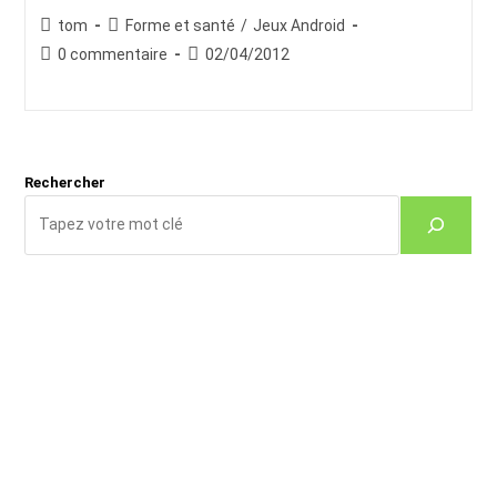
Auteur/autrice
Post
tom
Forme et santé
/
Jeux Android
de
category:
Commentaires
Publication
0 commentaire
02/04/2012
la
de
publiée :
publication :
la
publication :
Rechercher