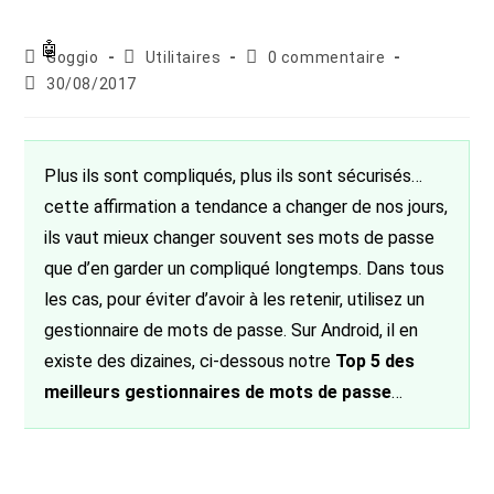
Auteur/autrice
Post
Commentaires
Goggio
Utilitaires
0 commentaire
de
category:
de
Publication
30/08/2017
la
la
publiée :
publication :
publication :
Plus ils sont compliqués, plus ils sont sécurisés…
cette affirmation a tendance a changer de nos jours,
ils vaut mieux changer souvent ses mots de passe
que d’en garder un compliqué longtemps. Dans tous
les cas, pour éviter d’avoir à les retenir, utilisez un
gestionnaire de mots de passe. Sur Android, il en
existe des dizaines, ci-dessous notre
Top 5 des
meilleurs gestionnaires de mots de passe
…