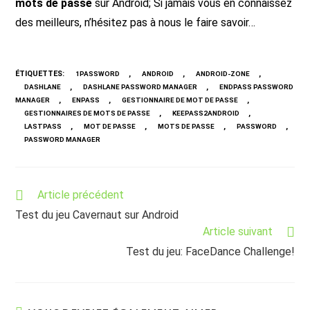
mots de passe
sur Android; Si jamais vous en connaissez
des meilleurs, n’hésitez pas à nous le faire savoir…
ÉTIQUETTES
:
,
,
,
1PASSWORD
ANDROID
ANDROID-ZONE
,
,
DASHLANE
DASHLANE PASSWORD MANAGER
ENDPASS PASSWORD
,
,
,
MANAGER
ENPASS
GESTIONNAIRE DE MOT DE PASSE
,
,
GESTIONNAIRES DE MOTS DE PASSE
KEEPASS2ANDROID
,
,
,
,
LASTPASS
MOT DE PASSE
MOTS DE PASSE
PASSWORD
PASSWORD MANAGER
Read
Article précédent
more
Test du jeu Cavernaut sur Android
articles
Article suivant
Test du jeu: FaceDance Challenge!