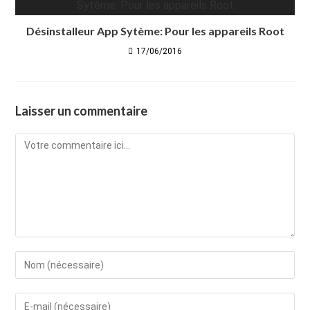
Désinstalleur App Sytème: Pour les appareils Root
17/06/2016
Laisser un commentaire
Comment
Enter
your
name
Enter