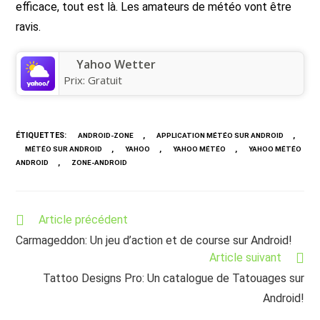
efficace, tout est là. Les amateurs de météo vont être
ravis.
Yahoo Wetter
Prix:
Gratuit
ÉTIQUETTES
:
,
,
ANDROID-ZONE
APPLICATION MÉTÉO SUR ANDROID
,
,
,
MÉTÉO SUR ANDROID
YAHOO
YAHOO MÉTÉO
YAHOO MÉTÉO
,
ANDROID
ZONE-ANDROID
Read
Article précédent
more
Carmageddon: Un jeu d’action et de course sur Android!
articles
Article suivant
Tattoo Designs Pro: Un catalogue de Tatouages sur
Android!