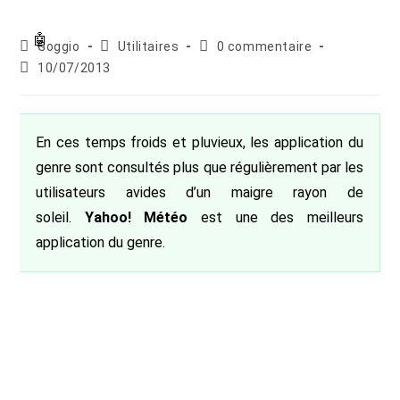
Auteur/autrice
Post
Commentaires
Goggio
Utilitaires
0 commentaire
de
category:
de
Publication
10/07/2013
la
la
publiée :
publication :
publication :
En ces temps froids et pluvieux, les application du
genre sont consultés plus que régulièrement par les
utilisateurs avides d’un maigre rayon de
soleil.
Yahoo! Météo
est une des meilleurs
application du genre.