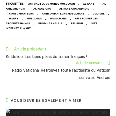
ÉTIQUETTES
:
,
,
ACTUALITÉS DU MONDE MUSULMAN
AL-KANZ
AL-
,
,
,
KANZ ANDROID
AL-KANZ.ORG
AL-KANZ.ORG ANDROID
,
,
,
CONSOMMATEURS
CONSOMMATEURS MUSULMANS
CULTURE
,
,
,
DIVERS
MUSULMAN
MUSULMANS
OÙ TROUVER DES
,
,
,
PRODUITS HALALS
PRODUITS HALALS
RELIGION
SITE
INTERNET AL-KANZ
Read
Article précédent
more
Keldelice: Les bons plans du terroir français !
articles
Article suivant
Radio Vaticana: Retrouvez toute l’actualité du Vatican
sur votre Android
VOUS DEVRIEZ ÉGALEMENT AIMER