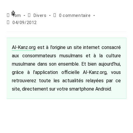
Auteur/autrice
Post
Commentaires
tom
Divers
0 commentaire
de
category:
de
Publication
04/09/2012
la
la
publiée :
publication :
publication :
Al-Kanz.org
est à l’origine un site internet consacré
aux consommateurs musulmans et à la culture
musulmane dans son ensemble. Et bien aujourd’hui,
grâce à l’application officielle Al-Kanz.org, vous
retrouverez toute les actualités relayées par ce
site, directement sur votre smartphone Android.