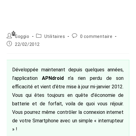
Auteur/autrice
Post
Commentaires
Goggio
Utilitaires
0 commentaire
de
category:
de
Publication
22/02/2012
la
la
publiée :
publication :
publication :
Développée maintenant depuis quelques années,
l’application
APNdroid
n’a rien perdu de son
efficacité et vient d’être mise à jour mi-janvier 2012.
Vous qui êtes toujours en quête d’économie de
batterie et de forfait, voila de quoi vous réjouir.
Vous pourrez même contrôler la connexion internet
de votre Smartphone avec un simple « interrupteur
» !