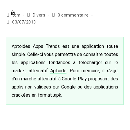
Auteur/autrice
Post
Commentaires
tom
Divers
0 commentaire
de
category:
de
Publication
03/07/2013
la
la
publiée :
publication :
publication :
Aptoides Apps Trends est une application toute
simple. Celle-ci vous permettra de connaître toutes
les applications tendances à télécharger sur le
market alternatif
Aptoide
. Pour mémoire, il s’agit
d’un marché alternatif à Google Play proposant des
applis non validées par Google ou des applications
crackées en format .apk.