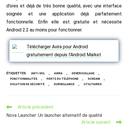
d’ores et déjà de très bonne qualité, avec une interface
soignée et une application déjà parfaitement
fonctionnelle. Enfin elle est gratuite et nécessite
Android 2.2 au moins pour fonctionner.
Télécharger Avira pour Android
gratuitement depuis l’Android Market
ÉTIQUETTES
:
,
,
,
ANTI-VOL
AVIRA
DÉVÉROUILLAGE
,
,
,
FONCTIONNALITÉS
PERTE DU TÉLÉPHONE
SCREAM
,
,
SOLUTION DE SÉCURITÉ
SURVEILLANCE
UTILITAIRES
Read
Article précédent
more
Nova Launcher: Un launcher alternatif de qualité
articles
Article suivant