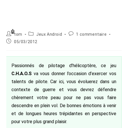
Auteur/autrice
Post
Commentaires
tom
Jeux Android
1 commentaire
de
category:
de
Publication
05/03/2012
la
la
publiée :
publication :
publication :
Passionnés de pilotage d’hélicoptère, ce jeu
C.H.A.O.S
va vous donner l’occasion d’exercer vos
talents de pilote. Car ici, vous évoluerez dans un
contexte de guerre et vous devrez défendre
chèrement votre peau pour ne pas vous faire
descendre en plein vol. De bonnes émotions à venir
et de longues heures trépidantes en perspective
pour votre plus grand plaisir.