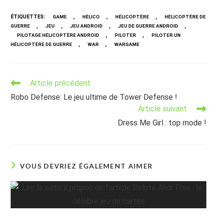
ÉTIQUETTES
:
,
,
,
GAME
HÉLICO
HÉLICOPTÈRE
HÉLICOPTÈRE DE
,
,
,
,
GUERRE
JEU
JEU ANDROID
JEU DE GUERRE ANDROID
,
,
PILOTAGE HÉLICOPTÈRE ANDROID
PILOTER
PILOTER UN
,
,
HÉLICOPTÈRE DE GUERRE
WAR
WARGAME
Read
Article précédent
more
Robo Defense: Le jeu ultime de Tower Defense !
articles
Article suivant
Dress Me Girl : top mode !
VOUS DEVRIEZ ÉGALEMENT AIMER