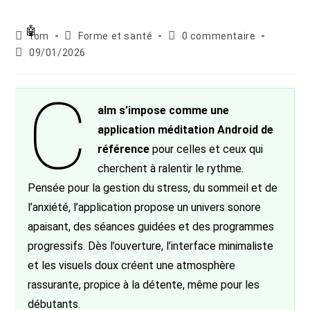
Auteur/autrice
Post
Commentaires
tom
Forme et santé
0 commentaire
de
category:
de
Publication
09/01/2026
la
la
publiée :
publication :
publication :
C
alm s’impose comme une
application méditation Android de
référence
pour celles et ceux qui
cherchent à ralentir le rythme.
Pensée pour la gestion du stress, du sommeil et de
l’anxiété, l’application propose un univers sonore
apaisant, des séances guidées et des programmes
progressifs. Dès l’ouverture, l’interface minimaliste
et les visuels doux créent une atmosphère
rassurante, propice à la détente, même pour les
débutants.