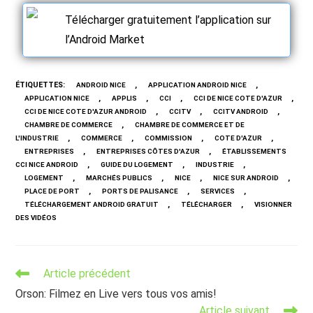
Télécharger gratuitement l’application sur
l’Android Market
ÉTIQUETTES
:
,
,
ANDROID NICE
APPLICATION ANDROID NICE
,
,
,
,
APPLICATION NICE
APPLIS
CCI
CCI DE NICE COTE D'AZUR
,
,
,
CCI DE NICE COTE D'AZUR ANDROID
CCITV
CCITV ANDROID
,
CHAMBRE DE COMMERCE
CHAMBRE DE COMMERCE ET DE
,
,
,
,
L'INDUSTRIE
COMMERCE
COMMISSION
COTE D'AZUR
,
,
ENTREPRISES
ENTREPRISES CÔTES D'AZUR
ÉTABLISSEMENTS
,
,
,
CCI NICE ANDROID
GUIDE DU LOGEMENT
INDUSTRIE
,
,
,
,
LOGEMENT
MARCHÉS PUBLICS
NICE
NICE SUR ANDROID
,
,
,
PLACE DE PORT
PORTS DE PALISANCE
SERVICES
,
,
TÉLÉCHARGEMENT ANDROID GRATUIT
TÉLÉCHARGER
VISIONNER
DES VIDÉOS
Read
Article précédent
more
Orson: Filmez en Live vers tous vos amis!
articles
Article suivant