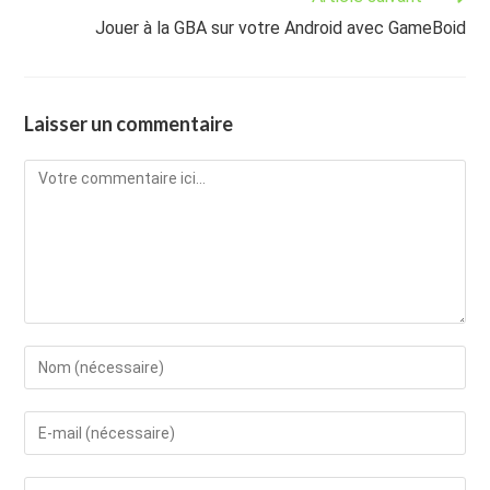
Jouer à la GBA sur votre Android avec GameBoid
Laisser un commentaire
Comment
Enter
your
name
Enter
or
your
username
email
Saisir