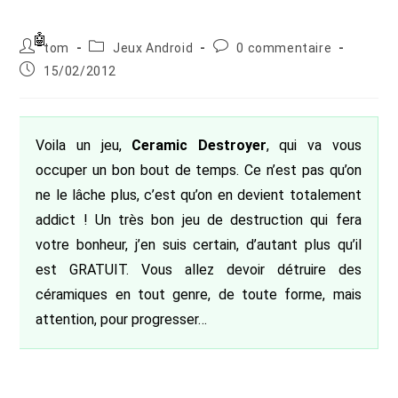
Auteur/autrice
Post
Commentaires
tom
Jeux Android
0 commentaire
de
category:
de
Publication
15/02/2012
la
la
publiée :
publication :
publication :
Voila un jeu,
Ceramic Destroyer
, qui va vous
occuper un bon bout de temps. Ce n’est pas qu’on
ne le lâche plus, c’est qu’on en devient totalement
addict ! Un très bon jeu de destruction qui fera
votre bonheur, j’en suis certain, d’autant plus qu’il
est GRATUIT. Vous allez devoir détruire des
céramiques en tout genre, de toute forme, mais
attention, pour progresser…