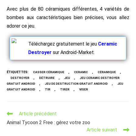
Avec plus de 80 céramiques différentes, 4 variétés de
bombes aux caractéristiques bien précises, vous allez
adorer ce jeu.
Téléchargez gratuitement le jeu
Ceramic
Destroyer
sur Android-Market.
ÉTIQUETTES
:
,
,
,
CASSER CÉRAMIQUE
CERAMIC
CÉRAMIQUE
,
,
,
DESTROYER
DÉTRUIRE
JEU
JEU CERAMIC DESTROYER
,
,
GRATUIT ANDROID
JEU DE DESTRUCTION GRATUIT ANDROID
JEU
,
,
,
GRATUIT ANDROID
TIR
TIRER
VISER
Read
Article précédent
more
Animal Tycoon 2 Free : gérez votre zoo
articles
Article suivant