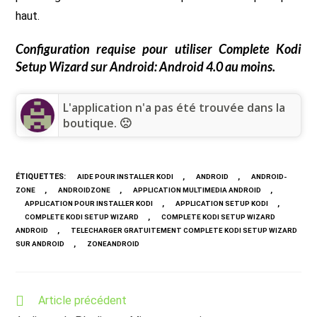
haut.
Configuration requise pour utiliser
Complete Kodi
Setup Wizard
sur Android: Android 4.0 au moins.
L'application n'a pas été trouvée dans la
boutique. 🙁
ÉTIQUETTES
:
,
,
AIDE POUR INSTALLER KODI
ANDROID
ANDROID-
,
,
,
ZONE
ANDROIDZONE
APPLICATION MULTIMEDIA ANDROID
,
,
APPLICATION POUR INSTALLER KODI
APPLICATION SETUP KODI
,
COMPLETE KODI SETUP WIZARD
COMPLETE KODI SETUP WIZARD
,
ANDROID
TELECHARGER GRATUITEMENT COMPLETE KODI SETUP WIZARD
,
SUR ANDROID
ZONEANDROID
Read
Article précédent
more