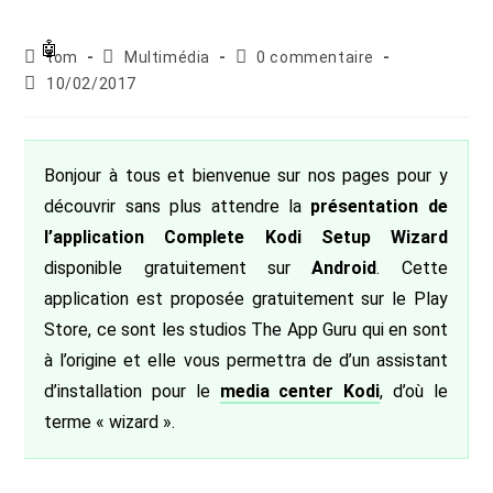
Auteur/autrice
Post
Commentaires
tom
Multimédia
0 commentaire
de
category:
de
Publication
10/02/2017
la
la
publiée :
publication :
publication :
Bonjour à tous et bienvenue sur nos pages pour y
découvrir sans plus attendre la
présentation de
l’application Complete Kodi Setup Wizard
disponible gratuitement sur
Android
. Cette
application est proposée gratuitement sur le Play
Store, ce sont les studios The App Guru qui en sont
à l’origine et elle vous permettra de d’un assistant
d’installation pour le
media center
Kodi
, d’où le
terme « wizard ».