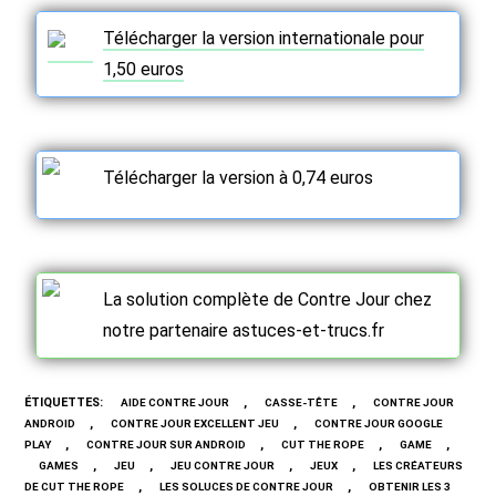
Télécharger la version internationale pour
1,50 euros
Télécharger la version à 0,74 euros
La solution complète de Contre Jour chez
notre partenaire astuces-et-trucs.fr
ÉTIQUETTES
:
,
,
AIDE CONTRE JOUR
CASSE-TÊTE
CONTRE JOUR
,
,
ANDROID
CONTRE JOUR EXCELLENT JEU
CONTRE JOUR GOOGLE
,
,
,
,
PLAY
CONTRE JOUR SUR ANDROID
CUT THE ROPE
GAME
,
,
,
,
GAMES
JEU
JEU CONTRE JOUR
JEUX
LES CRÉATEURS
,
,
DE CUT THE ROPE
LES SOLUCES DE CONTRE JOUR
OBTENIR LES 3