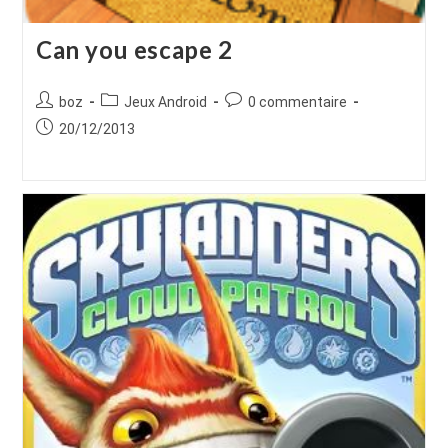
Can you escape 2
Auteur/autrice
Post
Commentaires
boz
Jeux Android
0 commentaire
de
category:
de
Publication
20/12/2013
la
la
publiée :
publication :
publication :