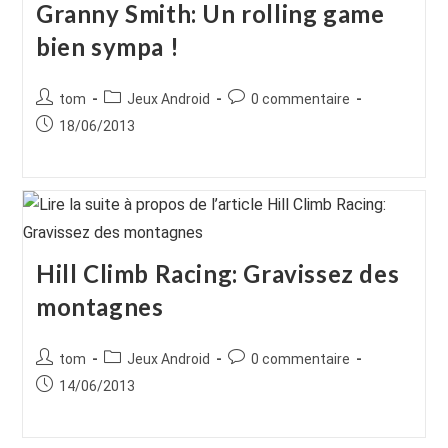
Granny Smith: Un rolling game
bien sympa !
Auteur/autrice
Post
Commentaires
tom
Jeux Android
0 commentaire
de
category:
de
Publication
18/06/2013
la
la
publiée :
publication :
publication :
Hill Climb Racing: Gravissez des
montagnes
Auteur/autrice
Post
Commentaires
tom
Jeux Android
0 commentaire
de
category:
de
Publication
14/06/2013
la
la
publiée :
publication :
publication :