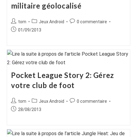
militaire géolocalisé
Auteur/autrice
Post
Commentaires
tom
Jeux Android
0 commentaire
de
category:
de
Publication
01/09/2013
la
la
publiée :
publication :
publication :
Pocket League Story 2: Gérez
votre club de foot
Auteur/autrice
Post
Commentaires
tom
Jeux Android
0 commentaire
de
category:
de
Publication
28/08/2013
la
la
publiée :
publication :
publication :