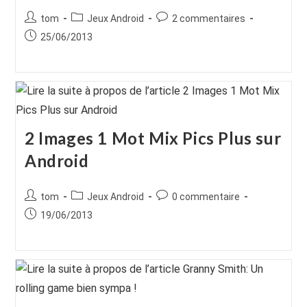
Auteur/autrice
Post
Commentaires
tom
Jeux Android
2 commentaires
de
category:
de
Publication
25/06/2013
la
la
publiée :
publication :
publication :
2 Images 1 Mot Mix Pics Plus sur
Android
Auteur/autrice
Post
Commentaires
tom
Jeux Android
0 commentaire
de
category:
de
Publication
19/06/2013
la
la
publiée :
publication :
publication :