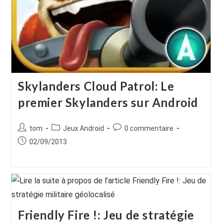
Skylanders Cloud Patrol: Le
premier Skylanders sur Android
Auteur/autrice
Post
Commentaires
tom
Jeux Android
0 commentaire
de
category:
de
Publication
02/09/2013
la
la
publiée :
publication :
publication :
Friendly Fire !: Jeu de stratégie