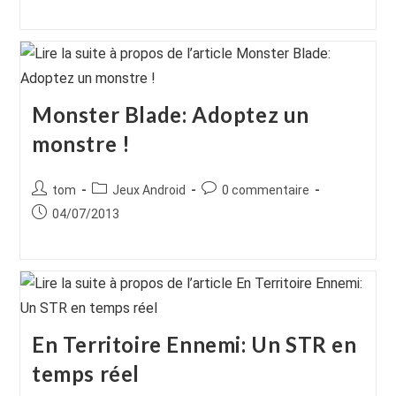
publiée :
publication :
publication :
Monster Blade: Adoptez un
monstre !
Auteur/autrice
Post
Commentaires
tom
Jeux Android
0 commentaire
de
category:
de
Publication
04/07/2013
la
la
publiée :
publication :
publication :
En Territoire Ennemi: Un STR en
temps réel