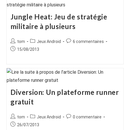
Jungle Heat: Jeu de stratégie
militaire à plusieurs
Auteur/autrice
Post
Commentaires
tom
Jeux Android
6 commentaires
de
category:
de
Publication
15/08/2013
la
la
publiée :
publication :
publication :
Diversion: Un plateforme runner
gratuit
Auteur/autrice
Post
Commentaires
tom
Jeux Android
0 commentaire
de
category:
de
Publication
26/07/2013
la
la