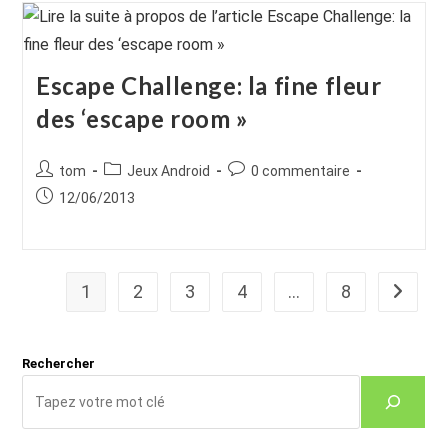
Escape Challenge: la fine fleur
des ‘escape room »
Auteur/autrice
Post
Commentaires
tom
Jeux Android
0 commentaire
de
category:
de
Publication
12/06/2013
la
la
publiée :
publication :
publication :
1
2
3
4
…
8
Aller à 
Rechercher