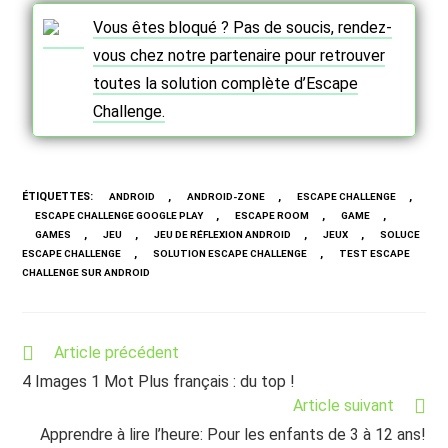
Vous êtes bloqué ? Pas de soucis, rendez-
vous chez notre partenaire pour retrouver
toutes la solution complète d’Escape
Challenge.
ÉTIQUETTES
:
,
,
,
ANDROID
ANDROID-ZONE
ESCAPE CHALLENGE
,
,
,
ESCAPE CHALLENGE GOOGLE PLAY
ESCAPE ROOM
GAME
,
,
,
,
GAMES
JEU
JEU DE RÉFLEXION ANDROID
JEUX
SOLUCE
,
,
ESCAPE CHALLENGE
SOLUTION ESCAPE CHALLENGE
TEST ESCAPE
CHALLENGE SUR ANDROID
Read
Article précédent
more
4 Images 1 Mot Plus français : du top !
articles
Article suivant
Apprendre à lire l’heure: Pour les enfants de 3 à 12 ans!