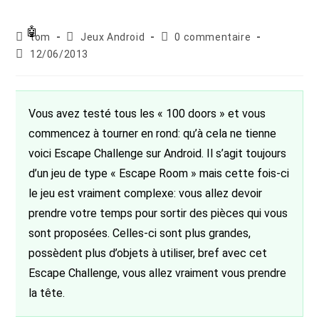
Auteur/autrice
Post
Commentaires
tom
Jeux Android
0 commentaire
de
category:
de
Publication
12/06/2013
la
la
publiée :
publication :
publication :
Vous avez testé tous les « 100 doors » et vous
commencez à tourner en rond: qu’à cela ne tienne
voici Escape Challenge sur Android. Il s’agit toujours
d’un jeu de type « Escape Room » mais cette fois-ci
le jeu est vraiment complexe: vous allez devoir
prendre votre temps pour sortir des pièces qui vous
sont proposées. Celles-ci sont plus grandes,
possèdent plus d’objets à utiliser, bref avec cet
Escape Challenge, vous allez vraiment vous prendre
la tête.