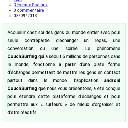
de
Post
Réseaux Sociaux
la
category:
Commentaires
0 commentaire
publication :
de
Publication
08/09/2013
la
publiée :
publication :
Accueillir chez soi des gens du monde entier avec pour
seule contrepartie d’échanger un repas, une
conversation ou une soirée. Le phénomène
CouchSurfing
qui a séduit 6 millions de personnes dans
le monde, fonctionne à partir d’une plate forme
d’échanges permettant de mettre les gens en contact
partout dans le monde. L’application
android
CouchSurfing
que nous vous présentons, a été conçue
pour étendre cette plateforme d’échanges et pour
permettre aux « surfeurs » de mieux s’organiser et
d’être réactifs.