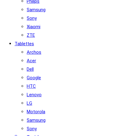
Philips
Samsung
Sony
Xiaomi
ZTE
Tablettes
Archos
Acer
Dell
Google
HTC
Lenovo
LG
Motorola
Samsung
Sony