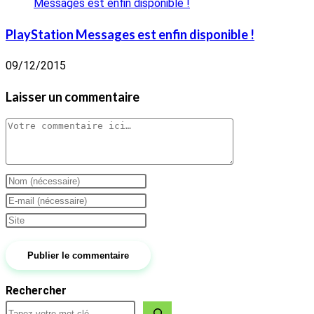
PlayStation Messages est enfin disponible !
09/12/2015
Laisser un commentaire
Comment
Enter
your
Enter
name
your
Saisir
or
email
l’URL
username
address
de
to
to
votre
Rechercher
comment
comment
site