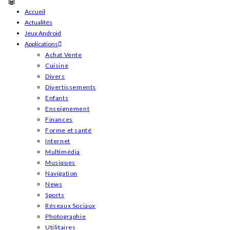
Skip
Accueil
Actualités
to
Jeux Android
content
Applications
Achat Vente
Cuisine
Divers
Divertissements
Enfants
Enseignement
Finances
Forme et santé
Internet
Multimédia
Musiques
Navigation
News
Sports
Réseaux Sociaux
Photographie
Utilitaires