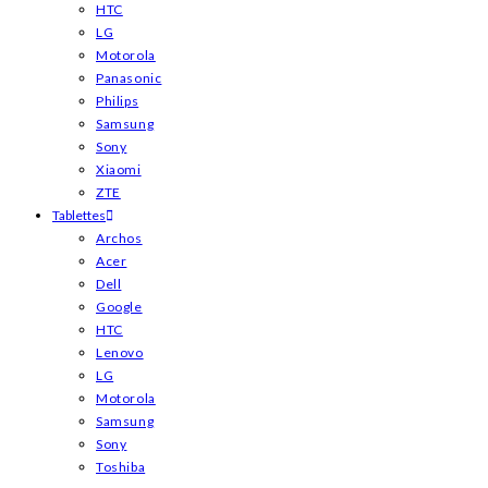
HTC
LG
Motorola
Panasonic
Philips
Samsung
Sony
Xiaomi
ZTE
Tablettes
Archos
Acer
Dell
Google
HTC
Lenovo
LG
Motorola
Samsung
Sony
Toshiba