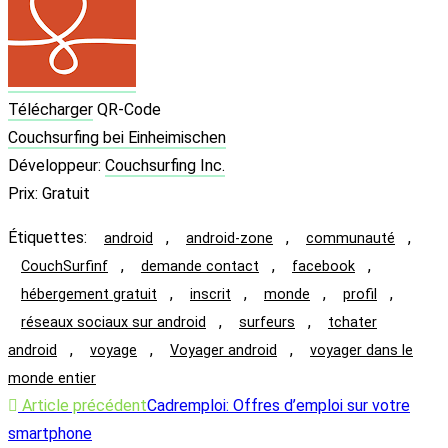
Télécharger
QR-Code
Couchsurfing bei Einheimischen
Développeur:
Couchsurfing Inc.
Prix:
Gratuit
Étiquettes
:
,
,
,
android
android-zone
communauté
,
,
,
CouchSurfinf
demande contact
facebook
,
,
,
,
hébergement gratuit
inscrit
monde
profil
,
,
réseaux sociaux sur android
surfeurs
tchater
,
,
,
android
voyage
Voyager android
voyager dans le
monde entier
Read
Article précédent
Cadremploi: Offres d’emploi sur votre
more
smartphone