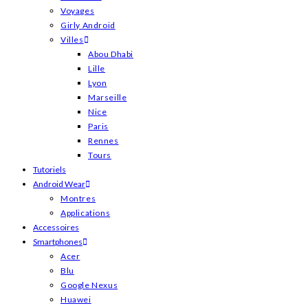
Voyages
Girly Android
Villes
Abou Dhabi
Lille
Lyon
Marseille
Nice
Paris
Rennes
Tours
Tutoriels
Android Wear
Montres
Applications
Accessoires
Smartphones
Acer
Blu
Google Nexus
Huawei