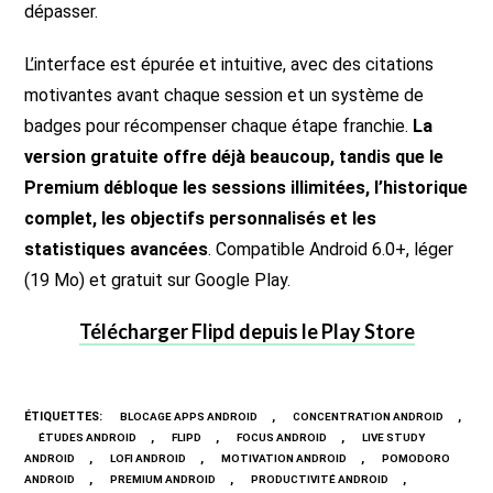
dépasser.
L’interface est épurée et intuitive, avec des citations
motivantes avant chaque session et un système de
badges pour récompenser chaque étape franchie.
La
version gratuite offre déjà beaucoup, tandis que le
Premium débloque les sessions illimitées, l’historique
complet, les objectifs personnalisés et les
statistiques avancées
. Compatible Android 6.0+, léger
(19 Mo) et gratuit sur Google Play.
Télécharger Flipd depuis le Play Store
ÉTIQUETTES
:
,
,
BLOCAGE APPS ANDROID
CONCENTRATION ANDROID
,
,
,
ÉTUDES ANDROID
FLIPD
FOCUS ANDROID
LIVE STUDY
,
,
,
ANDROID
LOFI ANDROID
MOTIVATION ANDROID
POMODORO
,
,
,
ANDROID
PREMIUM ANDROID
PRODUCTIVITÉ ANDROID