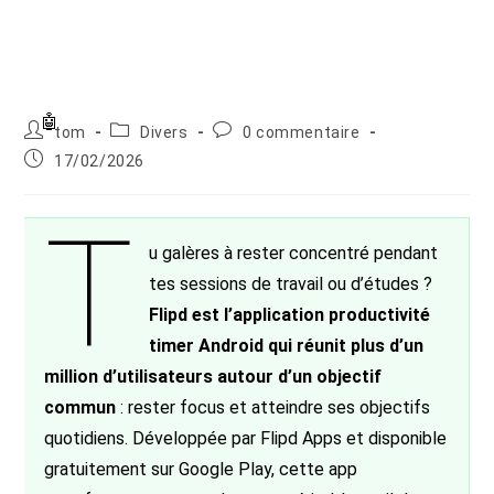
Auteur/autrice
Post
Commentaires
tom
Divers
0 commentaire
de
category:
de
Publication
17/02/2026
la
la
publiée :
publication :
publication :
T
u galères à rester concentré pendant
tes sessions de travail ou d’études ?
Flipd est l’application productivité
timer Android qui réunit plus d’un
million d’utilisateurs autour d’un objectif
commun
: rester focus et atteindre ses objectifs
quotidiens. Développée par Flipd Apps et disponible
gratuitement sur Google Play, cette app