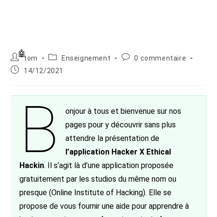
Auteur/autrice
Post
Commentaires
tom
Enseignement
0 commentaire
de
category:
de
Publication
14/12/2021
la
la
publiée :
publication :
publication :
B
onjour à tous et bienvenue sur nos
pages pour y découvrir sans plus
attendre la présentation de
l’application Hacker X Ethical
Hackin
. Il s’agit là d’une application proposée
gratuitement par les studios du même nom ou
presque (Online Institute of Hacking). Elle se
propose de vous fournir une aide pour apprendre à