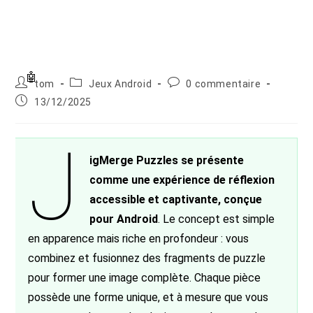
Auteur/autrice
Post
Commentaires
tom
Jeux Android
0 commentaire
de
category:
de
Publication
13/12/2025
la
la
publiée :
publication :
publication :
J
igMerge Puzzles se présente
comme une expérience de réflexion
accessible et captivante, conçue
pour Android
. Le concept est simple
en apparence mais riche en profondeur : vous
combinez et fusionnez des fragments de puzzle
pour former une image complète. Chaque pièce
possède une forme unique, et à mesure que vous