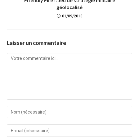
Friendly Fire !: Jeu de stratégie militaire
géolocalisé
01/09/2013
Laisser un commentaire
Comment
Enter
your
name
Enter
or
your