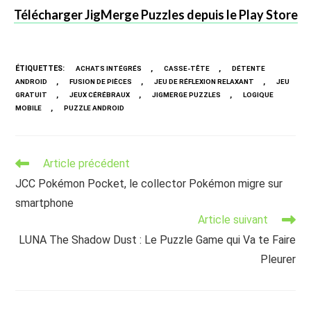
Télécharger JigMerge Puzzles depuis le Play Store
ÉTIQUETTES
:
,
,
ACHATS INTÉGRÉS
CASSE-TÊTE
DÉTENTE
,
,
,
ANDROID
FUSION DE PIÈCES
JEU DE RÉFLEXION RELAXANT
JEU
,
,
,
GRATUIT
JEUX CÉRÉBRAUX
JIGMERGE PUZZLES
LOGIQUE
,
MOBILE
PUZZLE ANDROID
Read
Article précédent
more
JCC Pokémon Pocket, le collector Pokémon migre sur
articles
smartphone
Article suivant
LUNA The Shadow Dust : Le Puzzle Game qui Va te Faire
Pleurer