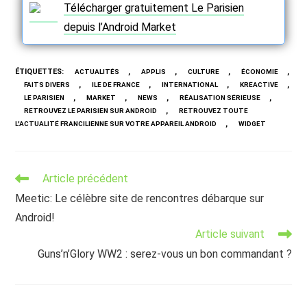
Télécharger gratuitement Le Parisien
depuis l’Android Market
ÉTIQUETTES
:
,
,
,
,
ACTUALITÉS
APPLIS
CULTURE
ÉCONOMIE
,
,
,
,
FAITS DIVERS
ILE DE FRANCE
INTERNATIONAL
KREACTIVE
,
,
,
,
LE PARISIEN
MARKET
NEWS
RÉALISATION SÉRIEUSE
,
RETROUVEZ LE PARISIEN SUR ANDROID
RETROUVEZ TOUTE
,
L'ACTUALITÉ FRANCILIENNE SUR VOTRE APPAREIL ANDROID
WIDGET
Read
Article précédent
more
Meetic: Le célèbre site de rencontres débarque sur
articles
Android!
Article suivant
Guns’n’Glory WW2 : serez-vous un bon commandant ?