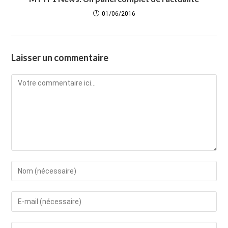
01/06/2016
Laisser un commentaire
Comment
Enter
your
name
Enter
or
your
username
email
Saisir