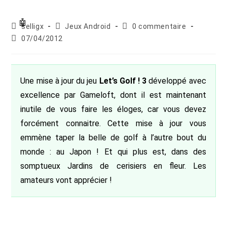
Auteur/autrice
Post
Commentaires
selligx
Jeux Android
0 commentaire
de
category:
de
Publication
07/04/2012
la
la
publiée :
publication :
publication :
Une mise à jour du jeu
Let’s Golf ! 3
développé avec
excellence par Gameloft, dont il est maintenant
inutile de vous faire les éloges, car vous devez
forcément connaitre. Cette mise à jour vous
emmène taper la belle de golf à l’autre bout du
monde : au Japon ! Et qui plus est, dans des
somptueux Jardins de cerisiers en fleur. Les
amateurs vont apprécier !