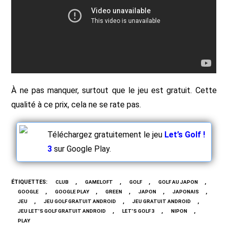
À ne pas manquer, surtout que le jeu est gratuit. Cette
qualité à ce prix, cela ne se rate pas.
Téléchargez gratuitement le jeu
Let’s Golf !
3
sur Google Play.
ÉTIQUETTES
:
,
,
,
,
CLUB
GAMELOFT
GOLF
GOLF AU JAPON
,
,
,
,
,
GOOGLE
GOOGLE PLAY
GREEN
JAPON
JAPONAIS
,
,
,
JEU
JEU GOLF GRATUIT ANDROID
JEU GRATUIT ANDROID
,
,
,
JEU LET’S GOLF GRATUIT ANDROID
LET’S GOLF 3
NIPON
PLAY