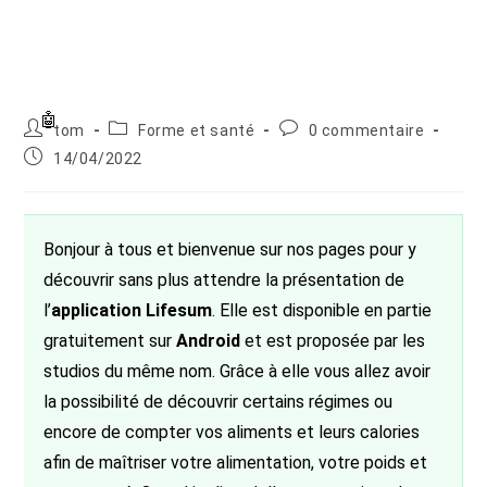
Auteur/autrice
Post
Commentaires
tom
Forme et santé
0 commentaire
de
category:
de
Publication
14/04/2022
la
la
publiée :
publication :
publication :
Bonjour à tous et bienvenue sur nos pages pour y
découvrir sans plus attendre la présentation de
l’
application Lifesum
. Elle est disponible en partie
gratuitement sur
Android
et est proposée par les
studios du même nom. Grâce à elle vous allez avoir
la possibilité de découvrir certains régimes ou
encore de compter vos aliments et leurs calories
afin de maîtriser votre alimentation, votre poids et