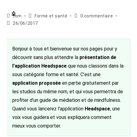
Auteur/autrice
Post
Commentaires
tom
Forme et santé
0 commentaire
de
category:
de
Publication
26/06/2017
la
la
publiée :
publication :
publication :
Bonjour à tous et bienvenue sur nos pages pour y
découvrir sans plus attendre la
présentation de
l’application Headspace
que nous classons dans la
sous catégorie forme et santé. C’est une
application proposée
en partie gratuitement par
les studios du même nom, et qui vous permettra de
profiter d’un guide de médiation et de mindfulness.
Quand vous lancerez l’application
Headspace
, une
voix vous guidera et vous expliquera comment
mieux vous comporter.