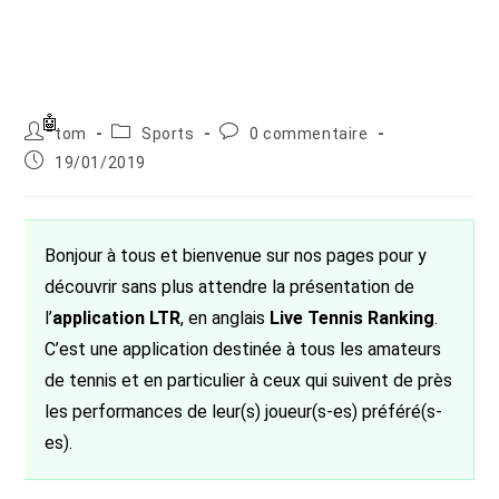
Auteur/autrice
Post
Commentaires
tom
Sports
0 commentaire
de
category:
de
Publication
19/01/2019
la
la
publiée :
publication :
publication :
Bonjour à tous et bienvenue sur nos pages pour y
découvrir sans plus attendre la présentation de
l’
application LTR
, en anglais
Live Tennis Ranking
.
C’est une application destinée à tous les amateurs
de tennis et en particulier à ceux qui suivent de près
les performances de leur(s) joueur(s-es) préféré(s-
es).