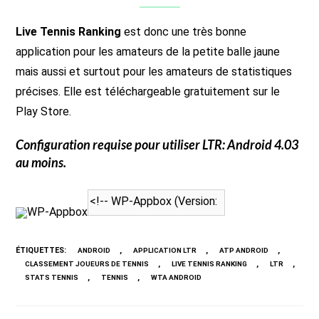
Live Tennis Ranking
est donc une très bonne
application pour les amateurs de la petite balle jaune
mais aussi et surtout pour les amateurs de statistiques
précises. Elle est téléchargeable gratuitement sur le
Play Store.
Configuration requise pour utiliser
LTR
: Android 4.03
au moins.
WP-Appbox
ÉTIQUETTES
:
,
,
,
ANDROID
APPLICATION LTR
ATP ANDROID
,
,
,
CLASSEMENT JOUEURS DE TENNIS
LIVE TENNIS RANKING
LTR
,
,
STATS TENNIS
TENNIS
WTA ANDROID