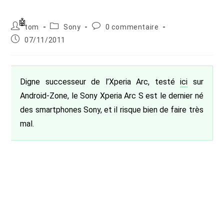
Auteur/autrice
Post
Commentaires
tom
Sony
0 commentaire
de
category:
de
Publication
07/11/2011
la
la
publiée :
publication :
publication :
Digne successeur de l’Xperia Arc, testé
ici
sur
Android-Zone, le Sony Xperia Arc S est le dernier né
des smartphones Sony, et il risque bien de faire très
mal.