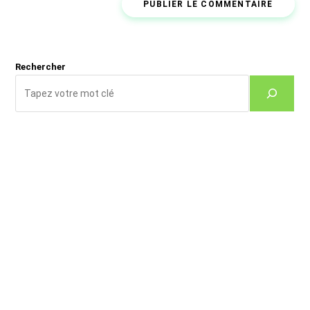
comment
votre
site
(facultatif)
Rechercher