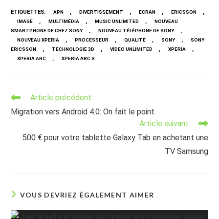
ÉTIQUETTES
:
,
,
,
,
APN
DIVERTISSEMENT
ÉCRAN
ERICSSON
,
,
,
IMAGE
MULTIMÉDIA
MUSIC UNLIMITED
NOUVEAU
,
,
SMARTPHONE DE CHEZ SONY
NOUVEAU TÉLÉPHONE DE SONY
,
,
,
,
NOUVEAU XPERIA
PROCESSEUR
QUALITÉ
SONY
SONY
,
,
,
,
ERICSSON
TECHNOLOGIE 3D
VIDEO UNLIMITED
XPERIA
,
XPERIA ARC
XPERIA ARC S
Read
Article précédent
more
Migration vers Android 4.0: On fait le point
articles
Article suivant
500 € pour votre tablette Galaxy Tab en achetant une
TV Samsung
VOUS DEVRIEZ ÉGALEMENT AIMER