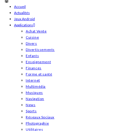
Skip
Accueil
Actualités
to
Jeux Android
content
Applications
Achat Vente
Cuisine
Divers
Divertissements
Enfants
Enseignement
Finances
Forme et santé
Internet
Multimédia
Musiques
Navigation
News
Sports
Réseaux Sociaux
Photographie
Utilitaires