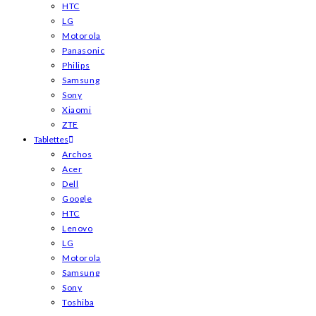
HTC
LG
Motorola
Panasonic
Philips
Samsung
Sony
Xiaomi
ZTE
Tablettes
Archos
Acer
Dell
Google
HTC
Lenovo
LG
Motorola
Samsung
Sony
Toshiba