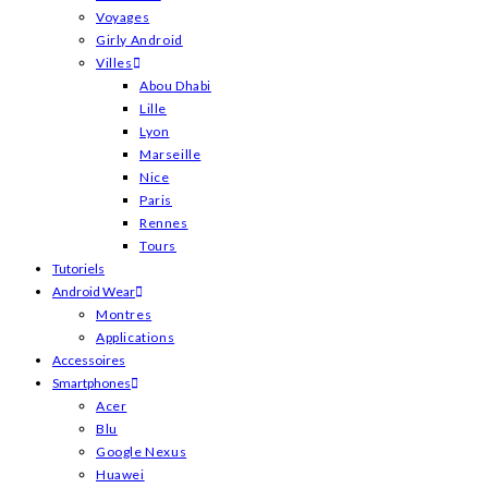
Voyages
Girly Android
Villes
Abou Dhabi
Lille
Lyon
Marseille
Nice
Paris
Rennes
Tours
Tutoriels
Android Wear
Montres
Applications
Accessoires
Smartphones
Acer
Blu
Google Nexus
Huawei