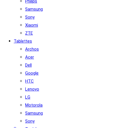
Philips
Samsung
Sony
Xiaomi
ZTE
Tablettes
Archos
Acer
Dell
Google
HTC
Lenovo
LG
Motorola
Samsung
Sony