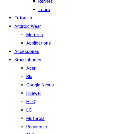
Rennes
Tours
Tutoriels
Android Wear
Montres
Applications
Accessoires
Smartphones
Acer
Blu
Google Nexus
Huawei
HTC
LG
Motorola
Panasonic