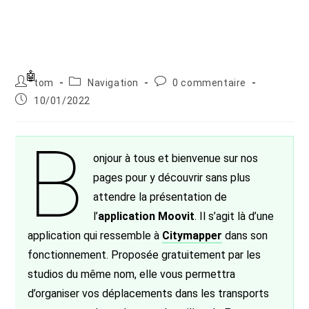
Auteur/autrice
Post
Commentaires
tom
Navigation
0 commentaire
de
category:
de
Publication
10/01/2022
la
la
publiée :
publication :
publication :
B
onjour à tous et bienvenue sur nos
pages pour y découvrir sans plus
attendre la présentation de
l’
application Moovit
. Il s’agit là d’une
application qui ressemble à
Citymapper
dans son
fonctionnement. Proposée gratuitement par les
studios du même nom, elle vous permettra
d’organiser vos déplacements dans les transports