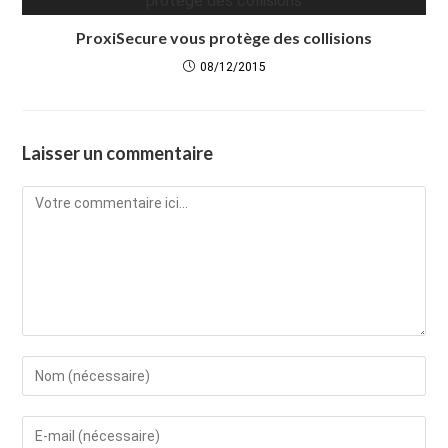
ProxiSecure vous protège des collisions
08/12/2015
Laisser un commentaire
Comment
Enter
your
name
Enter
or