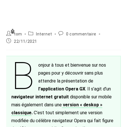
Auteur/autrice
Post
Commentaires
tom
Internet
0 commentaire
de
category:
de
Publication
22/11/2021
la
la
publiée :
publication :
publication :
B
onjour à tous et bienvenue sur nos
pages pour y découvrir sans plus
attendre la présentation de
l’application Opera GX
. Il s’agit d’un
navigateur internet gratuit
disponible sur mobile
mais également dans une
version « deskop »
classique
.
C’est tout simplement une version
modifiée du célèbre navigateur Opera qui fait figure