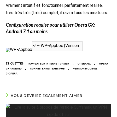
Vraiment intuitif et fonctionnel, parfaitement réalisé,
très très très (très) complet, il ravira tous les amateurs.
C
onfiguration requise pour utiliser
Opera GX
:
Android 7.1 au moins.
WP-Appbox
ÉTIQUETTES
:
,
,
NAVIGATEUR INTERNET GAMER
OPERA GX
OPERA
,
,
GX ANDROID
SURF INTERNET SANS PUB
VERSION MODIFIEE
D'OPERA
VOUS DEVRIEZ ÉGALEMENT AIMER