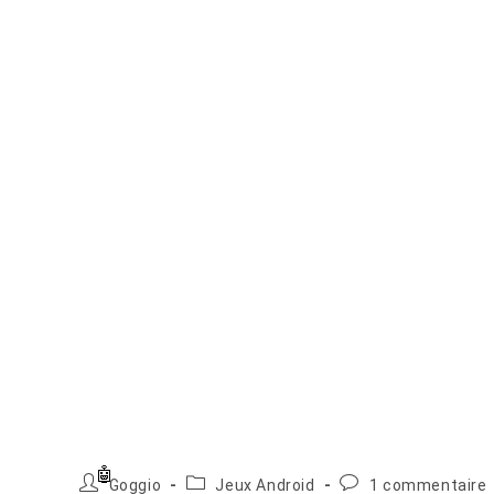
Auteur/autrice
Post
Commentaires
Goggio
Jeux Android
1 commentaire