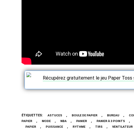
Récupérez gratuitement le jeu Paper Toss 
ÉTIQUETTES
:
,
,
,
ASTUCES
BOULE DE PAPIER
BUREAU
CO
,
,
,
,
,
PAPIER
MODE
NBA
PANIER
PANIER À 3 POINTS
,
,
,
,
PAPIER
PUISSANCE
RYTHME
TIRS
VENTILATEUR