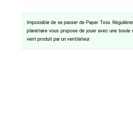
de
category:
de
la
la
publication :
publication :
Impossible de se passer de Paper Toss. Régulièrem
planétaire vous propose de jouer avec une boule de
vent produit par un ventilateur.