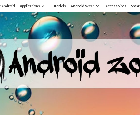
x Android
Applications
Tutoriels
Android Wear
Accessoires
Smar