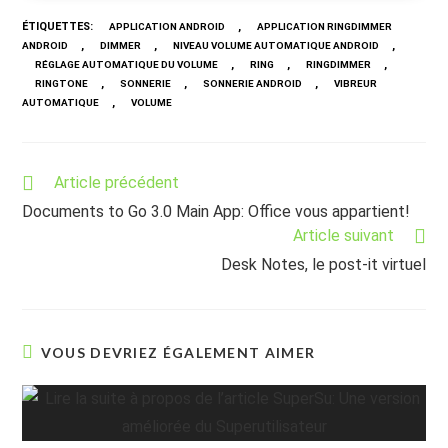
ÉTIQUETTES
:
,
APPLICATION ANDROID
APPLICATION RINGDIMMER
,
,
,
ANDROID
DIMMER
NIVEAU VOLUME AUTOMATIQUE ANDROID
,
,
,
RÉGLAGE AUTOMATIQUE DU VOLUME
RING
RINGDIMMER
,
,
,
RINGTONE
SONNERIE
SONNERIE ANDROID
VIBREUR
,
AUTOMATIQUE
VOLUME
Read
Article précédent
more
Documents to Go 3.0 Main App: Office vous appartient!
articles
Article suivant
Desk Notes, le post-it virtuel
VOUS DEVRIEZ ÉGALEMENT AIMER