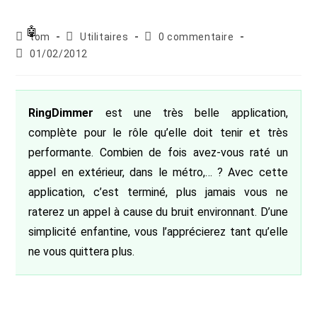
Auteur/autrice
Post
Commentaires
tom
Utilitaires
0 commentaire
de
category:
de
Publication
01/02/2012
la
la
publiée :
publication :
publication :
RingDimmer
est une très belle application,
complète pour le rôle qu’elle doit tenir et très
performante. Combien de fois avez-vous raté un
appel en extérieur, dans le métro,… ? Avec cette
application, c’est terminé, plus jamais vous ne
raterez un appel à cause du bruit environnant. D’une
simplicité enfantine, vous l’apprécierez tant qu’elle
ne vous quittera plus.