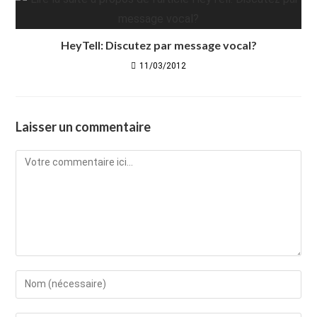
HeyTell: Discutez par message vocal?
11/03/2012
Laisser un commentaire
Comment
Enter
your
name