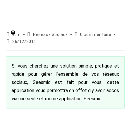
Auteur/autrice
Post
Commentaires
tom
Réseaux Sociaux
0 commentaire
de
category:
de
Publication
26/12/2011
la
la
publiée :
publication :
publication :
Si vous cherchez une solution simple, pratique et
rapide pour gérer l’ensemble de vos réseaux
sociaux, Seesmic est fait pour vous. cette
application vous permettra en effet d’y avoir accès
via une seule et même application: Seesmic.