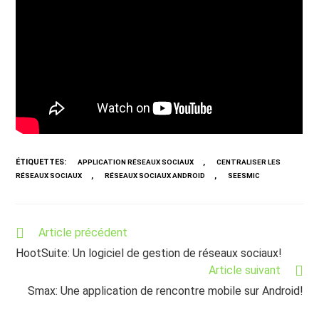
ÉTIQUETTES
:
,
APPLICATION RÉSEAUX SOCIAUX
CENTRALISER LES
,
,
RÉSEAUX SOCIAUX
RÉSEAUX SOCIAUX ANDROID
SEESMIC
Read
Article précédent
more
HootSuite: Un logiciel de gestion de réseaux sociaux!
articles
Article suivant
Smax: Une application de rencontre mobile sur Android!