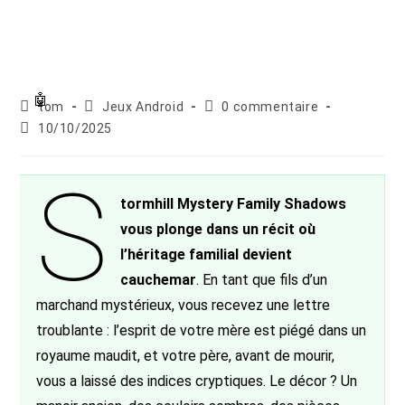
Auteur/autrice
Post
Commentaires
tom
Jeux Android
0 commentaire
de
category:
de
Publication
10/10/2025
la
la
publiée :
publication :
publication :
S
tormhill Mystery Family Shadows
vous plonge dans un récit où
l’héritage familial devient
cauchemar
. En tant que fils d’un
marchand mystérieux, vous recevez une lettre
troublante : l’esprit de votre mère est piégé dans un
royaume maudit, et votre père, avant de mourir,
vous a laissé des indices cryptiques. Le décor ? Un