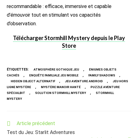
recommandable : efficace, immersive et capable
d’émouvoir tout en stimulant vos capacités
d’observation.
Télécharger Stormhill Mystery depuis le Play
Store
ÉTIQUETTES
:
,
ATMOSPHÈRE GOTHIQUE JEU
ÉNIGMES OBJETS
,
,
,
CACHÉS
ENQUÊTE FAMILIALE JEU MOBILE
FAMILY SHADOWS
,
,
HIDDEN OBJECT ALTERNATIF
JEU AVENTURE ANDROID
JEU HORS
,
,
LIGNE MYSTÈRE
MYSTÈRE MANOIR HANTÉ
PUZZLE AVENTURE
,
,
SPÉCIALBIT
SOLUTION STORMHILL MYSTERY
STORMHILL
MYSTERY
Read
Article précédent
more
Test du Jeu: Starlit Adventures
articles