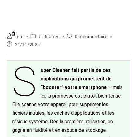
Auteur/autrice
Post
Commentaires
tom
Utilitaires
0 commentaire
de
category:
de
Publication
21/11/2025
la
la
publiée :
publication :
publication :
S
uper Cleaner fait partie de ces
applications qui promettent de
“booster” votre smartphone
— mais
ici, la promesse est plutôt bien tenue.
Elle scanne votre appareil pour supprimer les
fichiers inutiles, les caches d’applications et les
résidus système. Dès la première utilisation, on
gagne en fluidité et en espace de stockage.