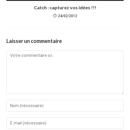
Catch : capturez vos idées !!!
24/02/2012
Laisser un commentaire
Comment
Enter
your
name
Enter
or
your