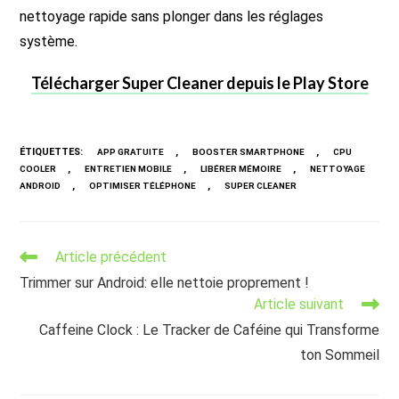
nettoyage rapide sans plonger dans les réglages
système.
Télécharger Super Cleaner depuis le Play Store
ÉTIQUETTES
:
,
,
APP GRATUITE
BOOSTER SMARTPHONE
CPU
,
,
,
COOLER
ENTRETIEN MOBILE
LIBÉRER MÉMOIRE
NETTOYAGE
,
,
ANDROID
OPTIMISER TÉLÉPHONE
SUPER CLEANER
Read
Article précédent
more
Trimmer sur Android: elle nettoie proprement !
articles
Article suivant
Caffeine Clock : Le Tracker de Caféine qui Transforme
ton Sommeil