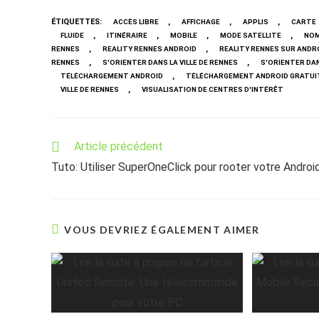
ÉTIQUETTES
:
,
,
,
ACCÈS LIBRE
AFFICHAGE
APPLIS
CARTE
,
,
,
,
FLUIDE
ITINÉRAIRE
MOBILE
MODE SATELLITE
NOM
,
,
RENNES
REALITY RENNES ANDROID
REALITY RENNES SUR ANDR
,
,
RENNES
S'ORIENTER DANS LA VILLE DE RENNES
S'ORIENTER DA
,
TÉLÉCHARGEMENT ANDROID
TÉLÉCHARGEMENT ANDROID GRATUI
,
VILLE DE RENNES
VISUALISATION DE CENTRES D'INTÉRÊT
Read
Article précédent
more
Tuto: Utiliser SuperOneClick pour rooter votre Androi
articles
VOUS DEVRIEZ ÉGALEMENT AIMER