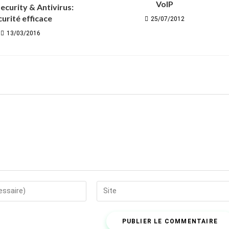
VoIP
ecurity & Antivirus:
curité efficace
25/07/2012
13/03/2016
Saisir
l’URL
de
votre