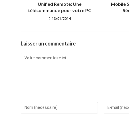
Unified Remote: Une
Mobile S
télécommande pour votre PC
Sé
13/01/2014
Laisser un commentaire
Comment
Enter
Enter
your
your
name
email
or
address