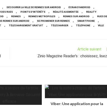
,
,
,
DÉCOUVRIR LA VILLE DE RENNES SUR ANDROID
ÉCRAN D'ANDROID
,
,
,
 DES RUES
POINTS D'INTÉRÊTS
RÉALITÉ AUGMENTÉE
REALITY
,
,
,
,
OID
RENNES
RENNES METROPOLES
RENNES SUR ANDROID
RUES D
,
,
,
NS RENNES SUR ANDROID
SE PROMENER SUR RENNES
SMARTPHONE
,
,
,
,
T
TÉLÉCHARGEMENT GRATUIT
TÉLÉCHARGER
TÉLÉPHONE
VILLE
Article suivant
d
Zinio Magazine Reader’s : choisissez, lisez
Viber: Une application pour la