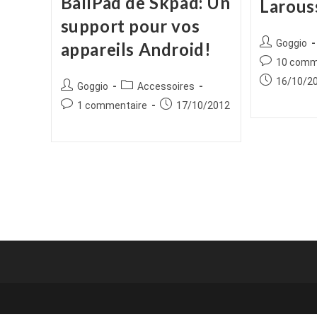
BallPad de Skpad: Un
Larous
support pour vos
Auteur/autr
Goggio
appareils Android!
de
Commentair
10 comm
la
de
Publication
16/10/2
Auteur/autrice
Post
Goggio
Accessoires
publication :
la
publiée :
de
category:
Commentaires
Publication
1 commentaire
17/10/2012
publication :
la
de
publiée :
publication :
la
publication :