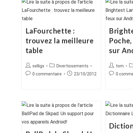
LaFourchette :
Bright
trouvez la meilleure
Poche,
table
sur And
Auteur/autrice
Post
Auteur/autr
P
selligx
Divertissements
tom
de
category:
de
ca
Commentaires
Publication
Commentair
0 commentaire
23/10/2012
0 comme
la
la
de
publiée :
de
publication :
publication :
la
la
publication :
publication :
Dictio