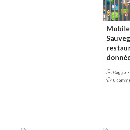
publication :
Mobile
Sauveg
restau
donnée
Auteur/autr
Goggio
de
Commentair
0 comme
la
de
publication :
la
publication :