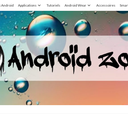
x Android
Applications
Tutoriels
Android Wear
Accessoires
Smar