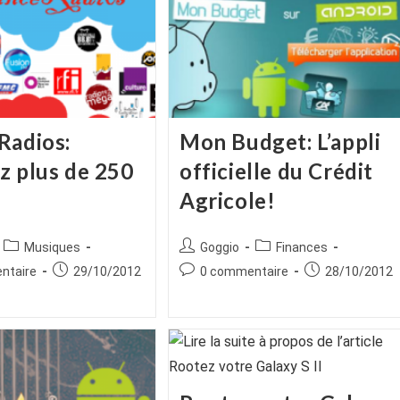
Radios:
Mon Budget: L’appli
z plus de 250
officielle du Crédit
Agricole!
ice
Post
Auteur/autrice
Post
Musiques
Goggio
Finances
category:
de
category:
es
Publication
Commentaires
Publication
ntaire
29/10/2012
0 commentaire
28/10/2012
la
publiée :
de
publiée :
publication :
la
publication :