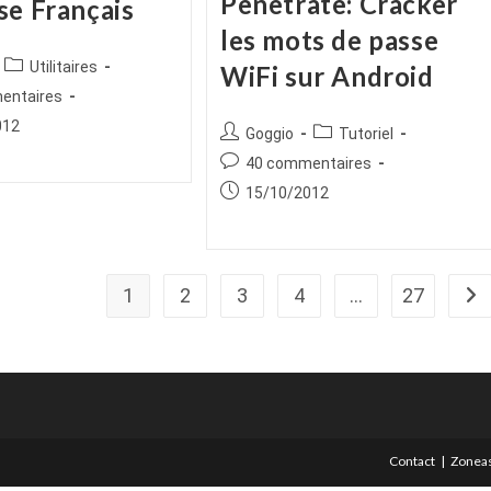
Penetrate: Cracker
se Français
les mots de passe
ice
Post
Utilitaires
WiFi sur Android
category:
es
entaires
012
Auteur/autrice
Post
Goggio
Tutoriel
de
category:
Commentaires
40 commentaires
la
de
Publication
15/10/2012
publication :
la
publiée :
publication :
1
2
3
4
…
27
All
Contact
Zoneas