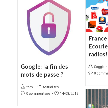
France
Ecoute
radios!
Google: la fin des
Auteur/autr
Goggio
de
mots de passe ?
Commentair
0 comme
la
de
publication :
la
Auteur/autrice
Post
tom
Actualités
publication :
de
category:
Commentaires
Publication
0 commentaire
14/08/2019
la
de
publiée :
publication :
la