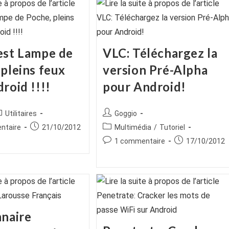
est Lampe de
VLC: Téléchargez la
 pleins feux
version Pré-Alpha
roid !!!!
pour Android!
ice
ost
Auteur/autrice
Utilitaires
Goggio
tegory:
de
es
Publication
Post
ntaire
21/10/2012
Multimédia
/
Tutoriel
la
publiée :
category:
Commentaires
Publication
1 commentaire
17/10/2012
publication :
de
publiée :
la
publication :
nnaire