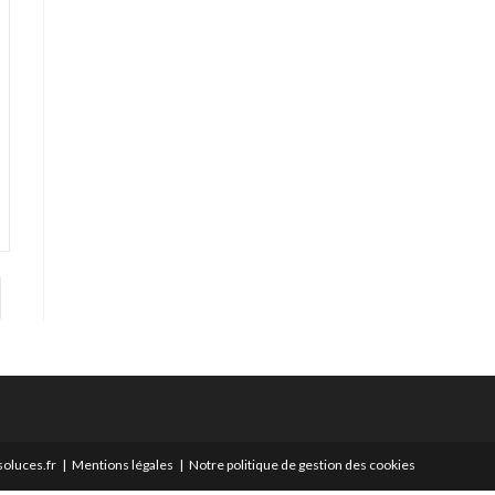
er à la page suivante
oluces.fr
Mentions légales
Notre politique de gestion des cookies