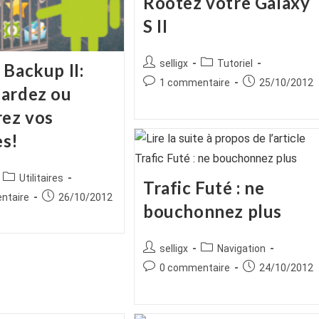
Rootez votre Galaxy
S II
Auteur/autrice
Post
selligx
Tutoriel
 Backup II:
de
category:
Commentaires
Publication
1 commentaire
25/10/2012
ardez ou
la
de
publiée :
publication :
la
rez vos
publication :
s!
ice
Post
Utilitaires
Trafic Futé : ne
category:
es
Publication
ntaire
26/10/2012
bouchonnez plus
publiée :
Auteur/autrice
Post
selligx
Navigation
de
category:
Commentaires
Publication
0 commentaire
24/10/2012
la
de
publiée :
publication :
la
publication :