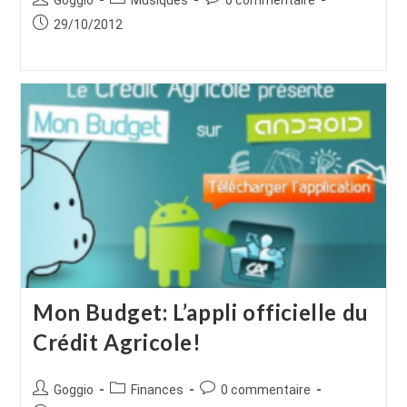
de
category:
de
Publication
29/10/2012
la
la
publiée :
publication :
publication :
Mon Budget: L’appli officielle du
Crédit Agricole!
Auteur/autrice
Post
Commentaires
Goggio
Finances
0 commentaire