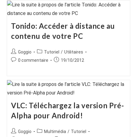
Tonido: Accéder à distance au
contenu de votre PC
Auteur/autrice
Post
Goggio
Tutoriel
/
Utilitaires
de
category:
Commentaires
Publication
0 commentaire
19/10/2012
la
de
publiée :
publication :
la
publication :
VLC: Téléchargez la version Pré-
Alpha pour Android!
Auteur/autrice
Post
Goggio
Multimédia
/
Tutoriel