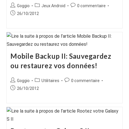
Auteur/autrice
Post
Commentaires
Goggio
Jeux Android
0 commentaire
de
category:
de
Publication
26/10/2012
la
la
publiée :
publication :
publication :
Mobile Backup II: Sauvegardez
ou restaurez vos données!
Auteur/autrice
Post
Commentaires
Goggio
Utilitaires
0 commentaire
de
category:
de
Publication
26/10/2012
la
la
publiée :
publication :
publication :