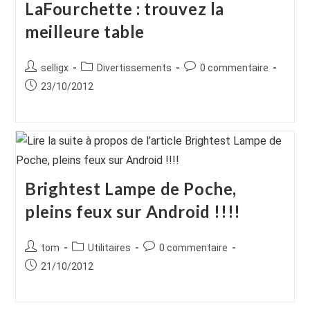
LaFourchette : trouvez la
meilleure table
Auteur/autrice
Post
Commentaires
selligx
Divertissements
0 commentaire
de
category:
de
Publication
23/10/2012
la
la
publiée :
publication :
publication :
Brightest Lampe de Poche,
pleins feux sur Android !!!!
Auteur/autrice
Post
Commentaires
tom
Utilitaires
0 commentaire
de
category:
de
Publication
21/10/2012
la
la
publiée :
publication :
publication :