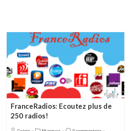
FranceRadios: Ecoutez plus de
250 radios!
Auteur/autrice
Post
Commentaires
Goggio
Musiques
0 commentaire