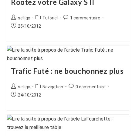
Rootez votre Galaxy S II
Auteur/autrice
Post
Commentaires
selligx
Tutoriel
1 commentaire
de
category:
de
Publication
25/10/2012
la
la
publiée :
publication :
publication :
Trafic Futé : ne bouchonnez plus
Auteur/autrice
Post
Commentaires
selligx
Navigation
0 commentaire
de
category:
de
Publication
24/10/2012
la
la
publiée :
publication :
publication :