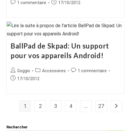
de
category:
Commentaires
Publication
1 commentaire
17/10/2012
la
de
publiée :
publication :
la
publication :
BallPad de Skpad: Un support
pour vos appareils Android!
Auteur/autrice
Post
Commentaires
Goggio
Accessoires
1 commentaire
de
category:
de
Publication
17/10/2012
la
la
publiée :
publication :
publication :
1
2
3
4
…
27
Aller à 
Rechercher