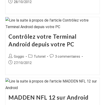
de
category:
de
Publication
28/10/2012
la
la
publiée :
publication :
publication :
Contrôlez votre Terminal
Android depuis votre PC
Auteur/autrice
Post
Commentaires
Goggio
Tutoriel
3 commentaires
de
category:
de
Publication
27/10/2012
la
la
publiée :
publication :
publication :
MADDEN NFL 12 sur Android