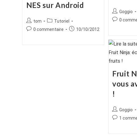
NES sur Android
Auteur/autr
Goggio
de
Commentair
0 comme
Auteur/autrice
Post
tom
Tutoriel
la
de
de
category:
Commentaires
Publication
0 commentaire
10/10/2012
publication :
la
la
de
publiée :
publication :
publication :
la
publication :
Fruit N
vous av
!
Auteur/autr
Goggio
de
Commentair
1 comme
la
de
publication :
la
publication :