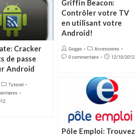
Griffin Beacon:
Contrôler votre TV
en utilisant votre
Android!
ate: Cracker
Auteur/autrice
Post
Goggio
Accessoires
de
category:
Commentaires
Publication
ts de passe
0 commentaire
12/10/2012
la
de
publiée :
ur Android
publication :
la
publication :
ice
Post
Tutoriel
category:
es
entaires
012
Pôle Emploi: Trouvez