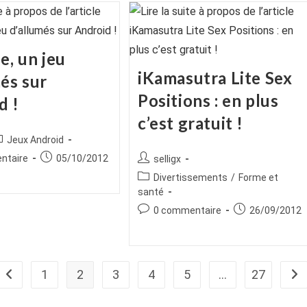
e, un jeu
iKamasutra Lite Sex
és sur
Positions : en plus
d !
c’est gratuit !
ice
ost
Jeux Android
tegory:
es
Publication
Auteur/autrice
ntaire
05/10/2012
selligx
publiée :
de
Post
Divertissements
/
Forme et
la
category:
santé
publication :
Commentaires
Publication
0 commentaire
26/09/2012
de
publiée :
la
publication :
1
2
3
4
5
…
27
Go to the previous page
All