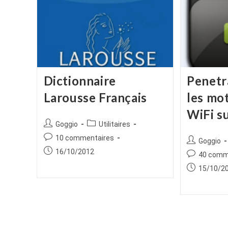
Dictionnaire
Penetr
Larousse Français
les mo
WiFi s
Auteur/autrice
Post
Goggio
Utilitaires
de
category:
Commentaires
10 commentaires
Auteur/autr
Goggio
la
de
Publication
de
16/10/2012
Commentair
40 comm
publication :
la
publiée :
la
de
Publication
15/10/2
publication :
publication :
la
publiée :
publication :