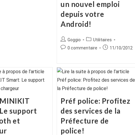
un nouvel emploi
depuis votre
Android!
Auteur/autrice
Post
Goggio
Utilitaires
de
category:
Commentaires
Publication
0 commentaire
11/10/2012
la
de
publiée :
publication :
la
publication :
 MINIKIT
Préf police: Profitez
 Le support
des services de la
oth et
Préfecture de
ur
police!