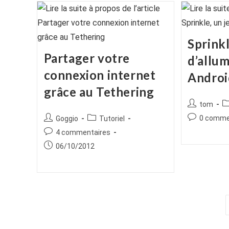
Sprinkl
Partager votre
d’allum
connexion internet
Androi
grâce au Tethering
Auteur/autr
P
tom
de
ca
Commentair
Auteur/autrice
Post
0 comme
Goggio
Tutoriel
la
de
de
category:
Commentaires
4 commentaires
publication :
la
la
de
Publication
06/10/2012
publication :
publication :
la
publiée :
publication :