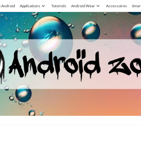
x Android
Applications
Tutoriels
Android Wear
Accessoires
Smar