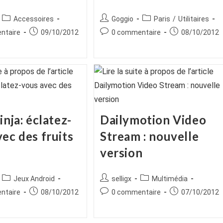
ice
Post
Auteur/autrice
Post
Accessoires
Goggio
Paris
/
Utilitaires
category:
de
category:
es
Publication
Commentaires
Publication
ntaire
09/10/2012
0 commentaire
08/10/2012
la
publiée :
de
publiée :
publication :
la
publication :
inja: éclatez-
Dailymotion Video
ec des fruits
Stream : nouvelle
version
ice
Post
Auteur/autrice
Post
Jeux Android
selligx
Multimédia
category:
de
category:
es
Publication
Commentaires
Publication
ntaire
08/10/2012
0 commentaire
07/10/2012
la
publiée :
de
publiée :
publication :
la
publication :